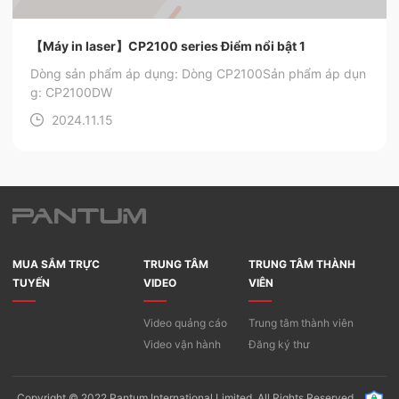
【Máy in laser】CP2100 series Điểm nổi bật 1
Dòng sản phẩm áp dụng: Dòng CP2100
Sản phẩm áp dụn
g: CP2100DW
2024.11.15
MUA SẮM TRỰC
TRUNG TÂM
TRUNG TÂM THÀNH
TUYẾN
VIDEO
VIÊN
Video quảng cáo
Trung tâm thành viên
Video vận hành
Đăng ký thư
Copyright © 2022 Pantum International Limited. All Rights Reserved